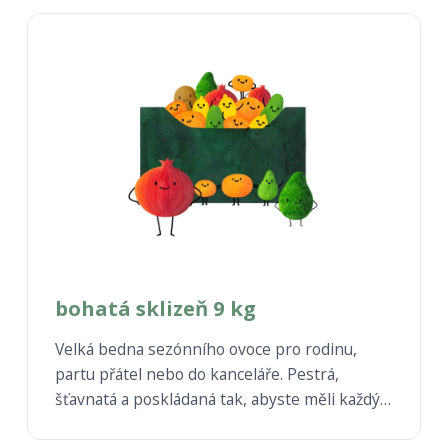
bohatá sklizeň 9 kg
Velká bedna sezónního ovoce pro rodinu,
partu přátel nebo do kanceláře. Pestrá,
šťavnatá a poskládaná tak, abyste měli každý
měsíc doma dost ovoce, které se opravdu sní.