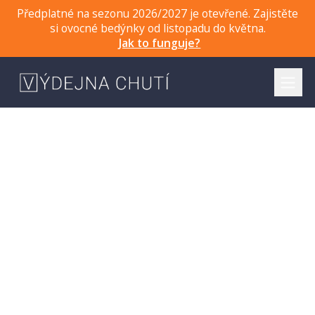
Předplatné na sezonu 2026/2027 je otevřené. Zajistěte
si ovocné bedýnky od listopadu do května.
Jak to funguje?
prostě dobré
ovoce
Ze sadů jižní Evropy. Od lidí, které známe.