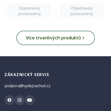
a zázvoru. Ruční výroba v
Bílých Karpatech.
Objednávky
Objednávky
pozastaveny
pozastaveny
Více trvanlivých produktů
ZÁKAZNICKÝ SERVIS
podpora@vydejnachuti.cz