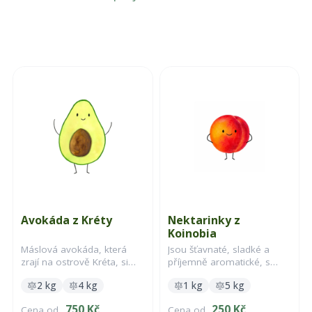
Avokáda z Kréty
Nektarinky z
Koinobia
Máslová avokáda, která
Jsou šťavnaté, sladké a
zrají na ostrově Kréta, si
příjemně aromatické, s
zamiloval leckdo. Nejčastěji
jemnou dužinou bez
2 kg
4 kg
1 kg
5 kg
vozíme odrůdu Hass a
typického ochmýření, které
Fuerte.
mají broskve
750 Kč
250 Kč
Cena od
Cena od