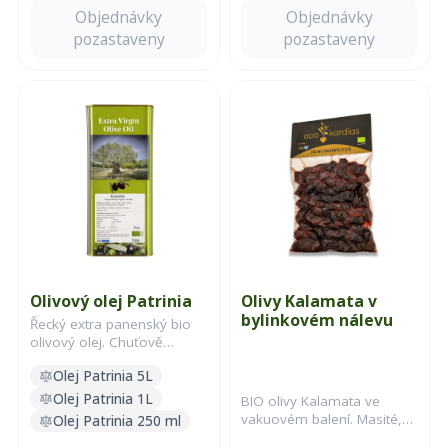
Objednávky
Objednávky
pozastaveny
pozastaveny
Olivový olej Patrinia
Olivy Kalamata v
bylinkovém nálevu
Řecký extra panenský bio
olivový olej. Chuťově
vyvážený, lehce ovocný, s
Olej Patrinia 5L
jemnou hořkostí.
Olej Patrinia 1L
BIO olivy Kalamata ve
vakuovém balení. Masité,
Olej Patrinia 250 ml
výrazné, naložené s