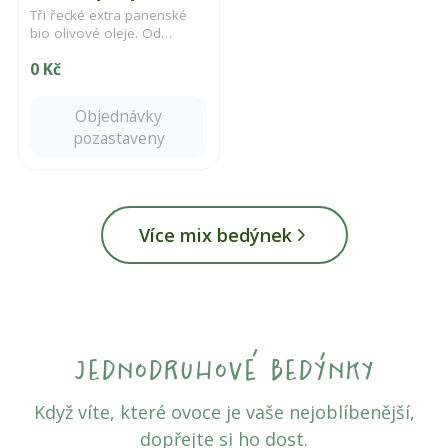
Tři řecké extra panenské
bio olivové oleje. Od
jemného pohlazení přes
0 Kč
vyvážený střed až po
výrazný pepřový závěr.
Objednávky
pozastaveny
Více mix bedýnek
jednodruhové bedýnky
Když víte, které ovoce je vaše nejoblíbenější,
dopřejte si ho dost.