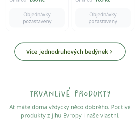
Cena od
Cena od
dorazí k vám čerstvé,
neošetřené a bez chemie,
která by se vám cpala do
Objednávky
Objednávky
chuti.
pozastaveny
pozastaveny
Více jednodruhových bedýnek
trvanlivé produkty
Ať máte doma vždycky něco dobrého. Poctivé
produkty z jihu Evropy i naše vlastní.