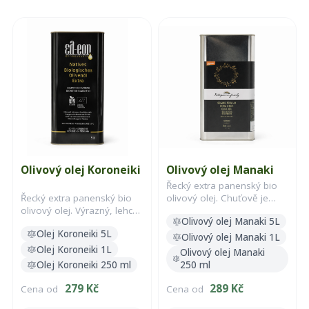
Olivový olej Koroneiki
Olivový olej Manaki
Řecký extra panenský bio
Řecký extra panenský bio
olivový olej. Chuťově je
olivový olej. Výrazný, lehce
jemnější, kulatější, bez
Olivový olej Manaki 5L
pepřový, se svěžími
zbytečné hořkosti.
Olej Koroneiki 5L
bylinnými tóny.
Olivový olej Manaki 1L
Olej Koroneiki 1L
Olivový olej Manaki
Olej Koroneiki 250 ml
250 ml
279 Kč
289 Kč
Cena od
Cena od