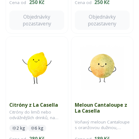
250 Kč
250 Kč
Cena od
Cena od
povolené, kdy se jejich chuť
nejchutnějších broskví
naplno rozvine.
vůbec.
Objednávky
Objednávky
pozastaveny
pozastaveny
Citróny z La Casella
Meloun Cantaloupe z
La Casella
Citróny do limči nebo
odvážnějších drinků, na
Voňavý meloun Cantaloupe
vaření, na kandování, na
s oranžovou dužinou,
2 kg
6 kg
marmeládu. Dozrály na
šťavnatou strukturou a
malých farmách v Řecku a
280 Kč
189 Kč
výraznou sladkou chutí.