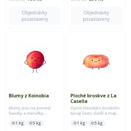
Objednávky
Objednávky
pozastaveny
pozastaveny
Blumy z Koinobia
Ploché broskve z La
Casella
Blumy jsou na pomezí
Oproti klasickým broskvím
švestky a meruňky.
bývají často sladší a mají
Šťavnaté, sladké a s
nižší obsah kyselin. Právě
1 kg
5 kg
1 kg
5 kg
příjemnou ovocnou vůní.
proto je mnoho lidí
Nejlépe chutnají lehce
považuje za jedny z